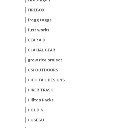
FIREBOX
frogg toggs
fust works
GEAR AID
GLACIAL GEAR
grow rice project
GSI OUTDOORS
HIGH TAIL DESIGNS
HIKER TRASH
Hilltop Packs
HOUDINI
HUSEGU