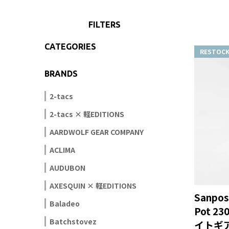
FILTERS
CATEGORIES
RESTOC
BRANDS
2-tacs
2-tacs × 軽EDITIONS
AARDWOLF GEAR COMPANY
ACLIMA
AUDUBON
AXESQUIN × 軽EDITIONS
Sanpos'
Baladeo
Pot 2
Batchstovez
イトギア