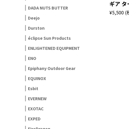
ギア 
DADA NUTS BUTTER
¥5,500
(
Deejo
Durston
éclipse Sun Products
ENLIGHTENED EQUIPMENT
ENO
Epiphany Outdoor Gear
EQUINOX
Esbit
EVERNEW
EXOTAC
EXPED
FireDragon