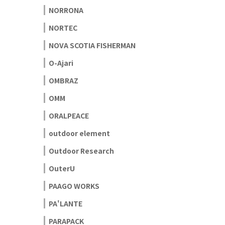
NORRONA
NORTEC
NOVA SCOTIA FISHERMAN
O-Ajari
OMBRAZ
OMM
ORALPEACE
outdoor element
Outdoor Research
OuterU
PAAGO WORKS
PA'LANTE
PARAPACK