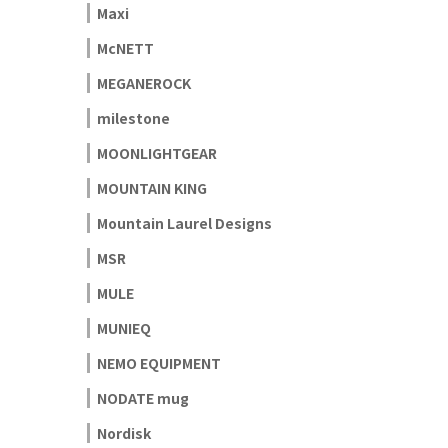
Maxi
McNETT
MEGANEROCK
milestone
MOONLIGHTGEAR
MOUNTAIN KING
Mountain Laurel Designs
MSR
MULE
MUNIEQ
NEMO EQUIPMENT
NODATE mug
Nordisk