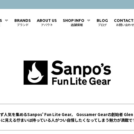
TS
BRANDS
ABOUT US
SHOP INFO
BLOG
CONTACT
覧
ブランド
アバウト
店舗情報
ブログ
お問い合わせ
集めるSanpos' Fun Lite Gear。 Gossamer Gearの創始者 Gle
うに見える佇まいは持っている人がつい自慢したくなってしまう魅力が満載で