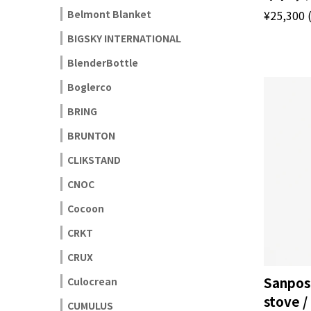
¥25,300
Belmont Blanket
BIGSKY INTERNATIONAL
BlenderBottle
Boglerco
BRING
BRUNTON
CLIKSTAND
CNOC
Cocoon
CRKT
CRUX
Sanpos'
Culocrean
stov
CUMULUS