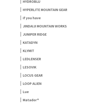
HYDROBLU
HYPERLITE MOUNTAIN GEAR
if you have
JINDAIJI MOUNTAIN WORKS
JUNIPER RIDGE
KATADYN
KLYMIT
LEDLENSER
LESOVIK
LOCUS GEAR
LOOP ALIEN
Lue
Matador®