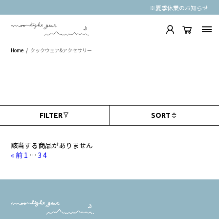
※夏季休業のお知らせ
Home
クックウェア&アクセサリー
CATEGORIES
BRANDS
FILTER
SORT
該当する商品がありません
« 前
1
…
3
4