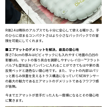
R値2.4は晩秋のアルプスでも十分に安心して使える暖かさ。手
のひらに収まるコンパクトさはより小さなバックパックでの冒
険を可能にしてくれます。
■エアマットのデメリットを解決。最高の寝心地
厚さ7.6cmの厚みはビビィサックにも入れやすく地面の凸凹の
影響は0。マットの張り具合を調節しやすいレイロー™フラット
バルブも空気圧をパンパンに入れることができてもはや家の高
反発ベッドと遜色ない寝心地です。また、マットの内部はパリ
ッと膨らみ体重を支えるトラス構造になっていてNEWテンサー
の最大の魅力であるエアマットのデメリットであるフワフワ感
が皆無。
今までエアマットが苦手だった人も一度横になるとその寝心地
に驚きます。