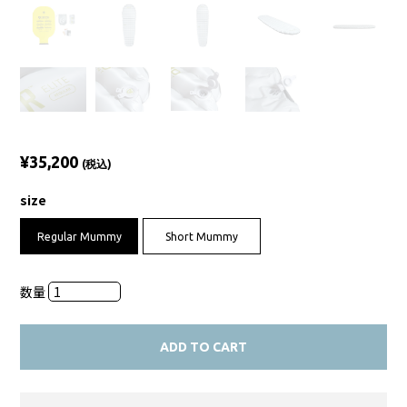
¥35,200
(税込)
size
Regular Mummy
Short Mummy
数量
ADD TO CART