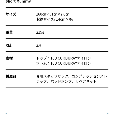
Short Mummy
サイズ
160㎝×51㎝×7.6㎝
収納サイズ/ 14cm×Φ7
重量
215g
R値
2.4
素材
トップ：10D CORDURA®︎ナイロン
ボトム：10D CORDURA®︎ナイロン
付属品
専用スタッフサック、コンプレッションスト
ラップ、パッドポンプ、リペアキット