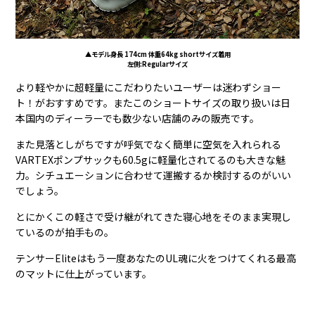
▲モデル身長 174cm 体重64kg shortサイズ着用
左側:Regularサイズ
より軽やかに超軽量にこだわりたいユーザーは迷わずショー
ト！がおすすめです。またこのショートサイズの取り扱いは日
本国内のディーラーでも数少ない店舗のみの販売です。
また見落としがちですが呼気でなく簡単に空気を入れられる
VARTEXポンプサックも60.5gに軽量化されてるのも大きな魅
力。シチュエーションに合わせて運搬するか検討するのがいい
でしょう。
とにかくこの軽さで受け継がれてきた寝心地をそのまま実現し
ているのが拍手もの。
テンサー
Elite
はもう一度あなたの
UL
魂に火をつけてくれる最高
のマットに仕上がっています。