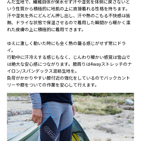
んだ生地で、繊維自体が保水せず汗や湿気を体側に戻さないと
いう性質から積極的に地肌の上に直接着れる性格を持ちます。
汗や湿気を外にどんどん押し出し、汗や熱のこもる不快感は皆
無、ドライな状態で保温させるので着用した瞬間から暖かく濡
れた皮膚の上に積極的に着用できます。
ゆえに激しく動いた時にも全く熱の籠る感じがせず常にドラ
イ。
行動中に汗冷えする感じもなく、じんわり暖かい感覚は雪山で
は絶大な安心感につながります。膝周りは4wayストレッチのナ
イロン/スパンデックス混紡生地を。
負荷がかかりやすい膝付近の強化をしているのでバックカント
リーや膝をついての作業を安心して行えます。