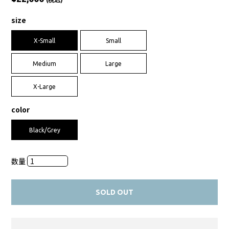
size
X-Small
Small
Medium
Large
X-Large
color
Black/Grey
数量
SOLD OUT