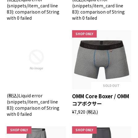
(snippets/item_card line
(snippets/item_card line
83): comparison of String
83): comparison of String
with 0 failed
with 0 failed
SHOP ONLY
SOLD OUT
(税込)
Liquid error
OMM Core Boxer / OMM
(snippets/item_card line
コアボクサー
83): comparison of String
¥7,920
(税込)
with 0 failed
SHOP ONLY
SHOP ONLY