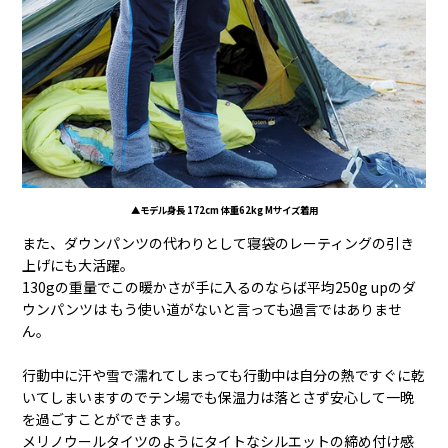
▲モデル身長 172cm 体重62kg Mサイズ着用
また、ダウンパンツの代わりとして寝袋のレーティングの引き
上げにも大活躍。
130gの重量でこの暖かさが手に入るのならば平均250g upのダ
ウンパンツは もう使い道がないと言っても過言ではありませ
ん。
行動中に汗や雪で濡れてしまっても行動中は自分の熱ですぐに乾
いてしまいますのでテン場でも保温力は落とさず安心して一晩
を過ごすことができます。
メリノウールタイツのようにタイトなシルエットの締め付け感