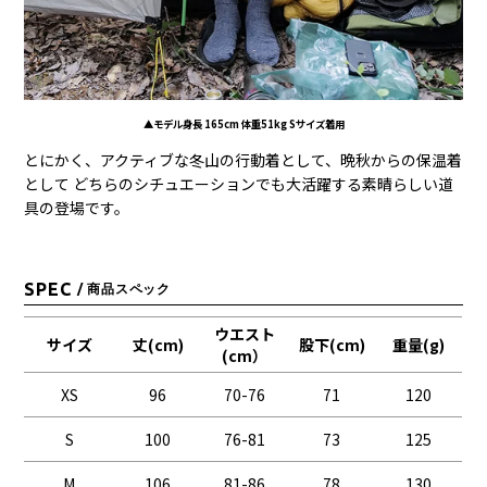
▲モデル身長 165cm 体重51kg Sサイズ着用
とにかく、アクティブな冬山の行動着として、晩秋からの保温着
として どちらのシチュエーションでも大活躍する素晴らしい道
具の登場です。
SPEC
/ 商品スペック
ウエスト
サイズ
丈(cm)
股下(cm)
重量(g)
(cm）
XS
96
70-76
71
120
S
100
76-81
73
125
M
106
81-86
78
130