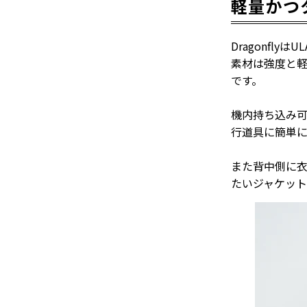
軽量かつ
Dragonfl
素材は強度と軽
です。
機内持ち込み
行道具に簡単に
また背中側に
たいジャケッ