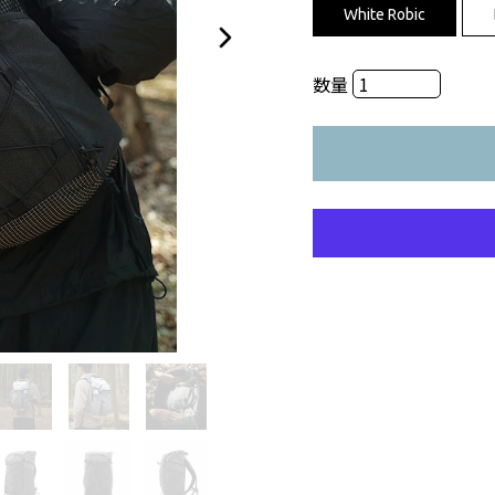
White Robic
数量