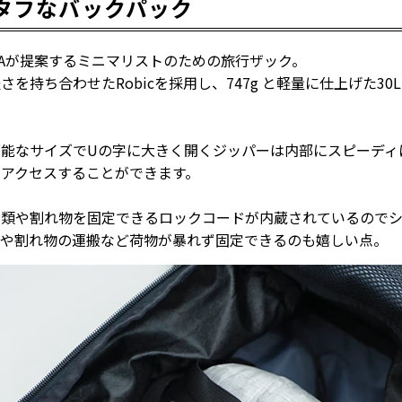
タフなバックパック
yはULAが提案するミニマリストのための旅行ザック。
さを持ち合わせたRobicを採用し、747g と軽量に仕上げた30
可能なサイズでUの字に大きく開くジッパーは内部にスピーディ
アクセスすることができます。
衣類や割れ物を固定できるロックコードが内蔵されているので
トや割れ物の運搬など荷物が暴れず固定できるのも嬉しい点。