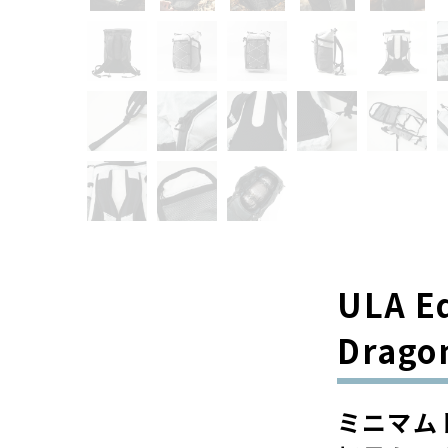
ULA E
Drago
ミニマム