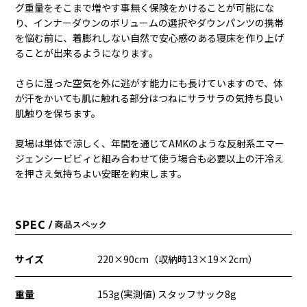
グ重量をそこまで増やす事無く保険をかけることが可能にな
り、インナーダウンのボリュームの選択やダウンパンツの携帯
を悩む前に、着膨れしない自然で安心感のある寝床を作り上げ
ることが出来るようになります。
さらに湿った空気を外に逃がす能力にも長けていますので、体
が汗をかいても肌に触れる部分はつねにサラサラの気持ち良い
肌触りを保ちます。
夏場は単体で涼しく、年間を通じてAMKのような反射系エマー
ジェンシービビィと組み合わせて使う場合も必要以上の汗冷え
を押さえ気持ちよい安眠を約束します。
SPEC
/ 商品スペック
サイズ
220×90cm（収納時13×19×2cm）
重量
153g(実測値) スタッフサック8g