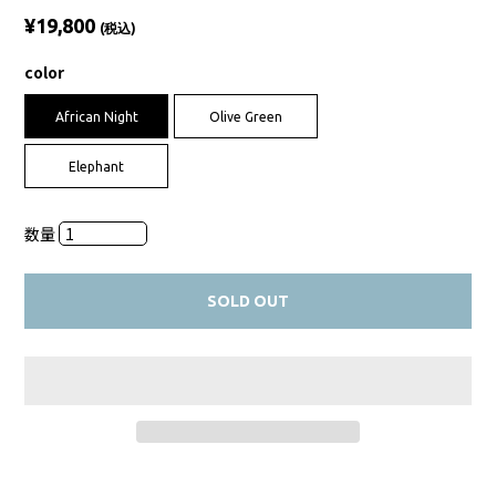
¥19,800
(税込)
color
African Night
Olive Green
Elephant
数量
SOLD OUT