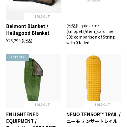
SOLD OUT
Belmont Blanket /
(税込)
Liquid error
(snippets/item_card line
Hellagood Blanket
83): comparison of String
¥26,290
(税込)
with 0 failed
RESTOCK
SOLD OUT
SOLD OUT
ENLIGHTENED
NEMO TENSOR™ TRAIL /
EQUIPMENT /
ニーモ テンサートレイル