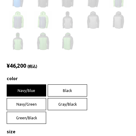
¥46,200
(税込)
color
Navy/Blue
Black
Navy/Green
Gray/Black
Green/Black
size