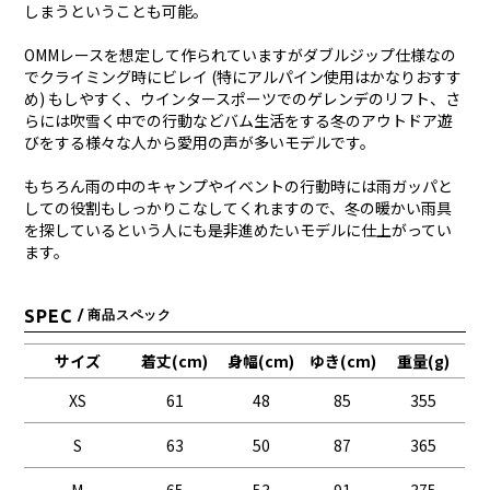
しまうということも可能。
OMMレースを想定して作られていますがダブルジップ仕様なの
でクライミング時にビレイ (特にアルパイン使用はかなりおすす
め) もしやすく、ウインタースポーツでのゲレンデのリフト、さ
らには吹雪く中での行動などバム生活をする冬のアウトドア遊
びをする様々な人から愛用の声が多いモデルです。
もちろん雨の中のキャンプやイベントの行動時には雨ガッパと
しての役割もしっかりこなしてくれますので、冬の暖かい雨具
を探しているという人にも是非進めたいモデルに仕上がってい
ます。
SPEC
/ 商品スペック
サイズ
着丈(cm)
身幅(cm)
ゆき(cm)
重量(g)
XS
61
48
85
355
S
63
50
87
365
M
65
53
91
375