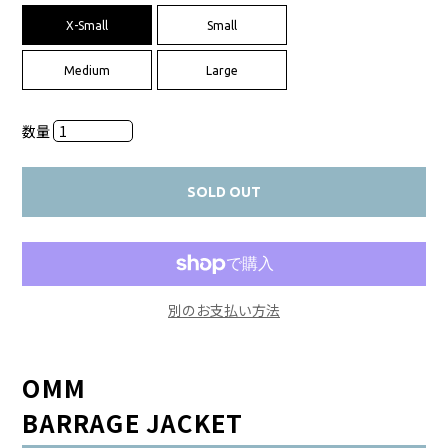
X-Small
Small
Medium
Large
数量
SOLD OUT
別のお支払い方法
OMM
BARRAGE JACKET