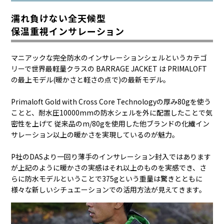
濡れ負けない全天候型
保温重視インサレーション
マニアックな完全防水のインサレーションシェルというカテゴ
リーで世界最軽量クラスの BARRAGE JACKET は PRIMALOFT
の最上モデル(暖かさと軽さの点で)の最新モデル。
Primaloft Gold with Cross Core Technologyの厚み80gを使う
ことと、耐水圧10000mmの防水シェルを外に配置したことで気
密性を上げて 従来品のm/80gを使用した他ブランドの化繊イン
サレーション以上の暖かさを実現しているのが魅力。
P社のDASより一回り薄手のインサレーション封入ではあります
が上記のように暖かさの実感はそれ以上のものを実感でき、さ
らに防水モデルということで375gという重量は驚きとともに
様々な新しいシチュエーションでの活用方法が見えてきます。