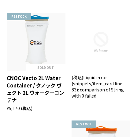
RESTOCK
SOLD OUT
CNOC Vecto 2L Water
(税込)
Liquid error
(snippets/item_card line
Container / クノック ヴ
83): comparison of String
ェクト 2L ウォーターコン
with 0 failed
テナ
¥5,170
(税込)
RESTOCK