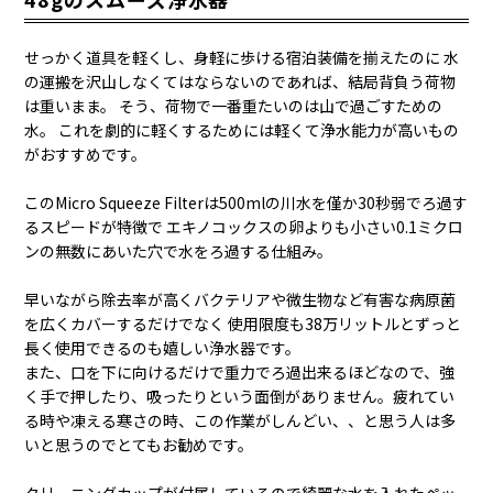
せっかく道具を軽くし、身軽に歩ける宿泊装備を揃えたのに 水
の運搬を沢山しなくてはならないのであれば、結局背負う荷物
は重いまま。 そう、荷物で一番重たいのは山で過ごすための
水。 これを劇的に軽くするためには軽くて浄水能力が高いもの
がおすすめです。
このMicro Squeeze Filterは500mlの川水を僅か30秒弱でろ過す
るスピードが特徴で エキノコックスの卵よりも小さい0.1ミクロ
ンの無数にあいた穴で水をろ過する仕組み。
早いながら除去率が高くバクテリアや微生物など有害な病原菌
を広くカバーするだけでなく 使用限度も38万リットルとずっと
長く使用できるのも嬉しい浄水器です。
また、口を下に向けるだけで重力でろ過出来るほどなので、強
く手で押したり、吸ったりという面倒がありません。疲れてい
る時や凍える寒さの時、この作業がしんどい、、と思う人は多
いと思うのでとてもお勧めです。