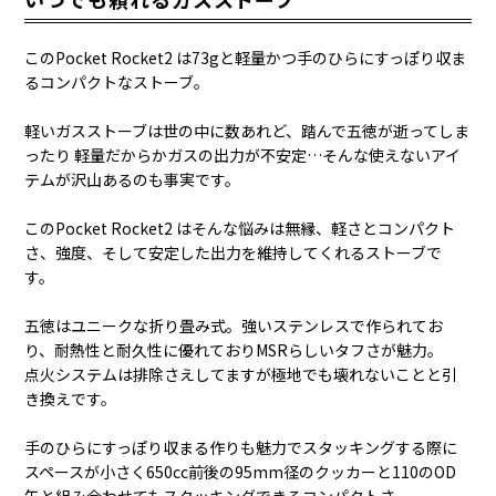
このPocket Rocket2 は73gと軽量かつ手のひらにすっぽり収ま
るコンパクトなストーブ。
軽いガスストーブは世の中に数あれど、踏んで五徳が逝ってしま
ったり 軽量だからかガスの出力が不安定…そんな使えないアイ
テムが沢山あるのも事実です。
このPocket Rocket2 はそんな悩みは無縁、軽さとコンパクト
さ、強度、そして安定した出力を維持してくれるストーブで
す。
五徳はユニークな折り畳み式。強いステンレスで作られてお
り、耐熱性と耐久性に優れておりMSRらしいタフさが魅力。
点火システムは排除さえしてますが極地でも壊れないことと引
き換えです。
手のひらにすっぽり収まる作りも魅力でスタッキングする際に
スペースが小さく650cc前後の95mm径のクッカーと110のOD