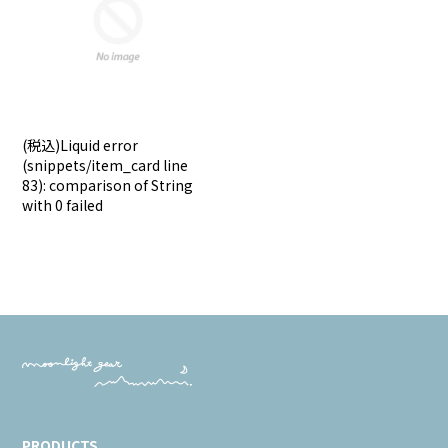
(税込)
Liquid error
(snippets/item_card line
83): comparison of String
with 0 failed
PRODUCTS