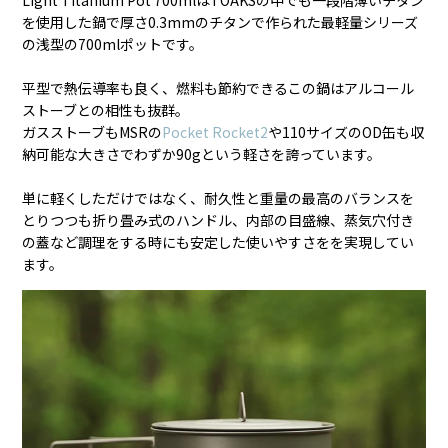
Light Titanium Pot 700mlはTOAKSの中でも一段階薄いチタン
を使用した鍋で
厚さ0.3mmのチタンで作られた最軽量シリーズ
の浅型の700mlポットです。
平型で熱伝導率も良く、燃料も節約できるこの鍋はアルコール
ストーブとの相性も抜群。
ガスストーブもMSRの
Pocket Rocket2
や110サイズのOD缶も収
納可能な大きさでわずか90gという軽さを誇っています。
単に軽くしただけではなく、耐久性と重量の最高のバランスを
とりつつも折り畳み式のハンドル、内部の目盛線、蒸気穴付き
の蓋など
調理をする時にも安定した使いやすさをを実現してい
ます。