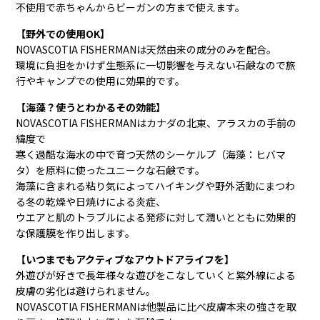
不使用で赤ちゃんからビーガンの方まで使えます。
【野外での使用OK】
NOVASCOTIA FISHERMANは天然由来の成分のみを配合。
環境に負担をかけず生態系に一切影響を与えない石鹸なので旅
行やキャンプでの使用に効果的です。
【海藻？使うとわかるその効能】
NOVASCOTIA FISHERMANはカナダの北東、アラスカの手前の
緯度で
寒く過酷な海水の中で育つ天然のシーケルプ（海藻：ヒバマ
タ）を原料に使ったユニークな石鹸です。
海藻に含まれる粘り気によってハイキングや野外活動にまつわ
る冬の乾燥や日焼けによる炎症、
ウエアと肌のトラブルによる発疹に対して潤いとともに効果的
な保護膜を作り出します。
【いつまでもアクティブなアウトドアライフを】
外遊びが好きで長年様々な遊びをこなしていくと紫外線による
皮膚の劣化は避けられません。
NOVASCOTIA FISHERMANは他製品に比べ皮膚本来の強さを取