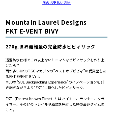
別のお支払い方法
Mountain Laurel Designs
FKT E-VENT BIVY
270g.世界最軽量の完全防水ビビィサック
透湿防水仕様でこれ以上ないミニマムなビビィサックを作り上
げたら？
雨が多いUKのTGOマガジンの”ベストオブビビィ”の受賞歴もあ
るFKT EVENT BIVYは
MLDの”SUL Backpacking Experience”のイノベーションを引
き継ぎながらより”FKT”に特化したビビィサック。
FKT（Fastest Known Time）とは ハイカー、ランナー、クラ
イマー、その他のトレイルや距離を完走した時の最速タイムの
こと。