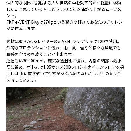
個人的な限界に挑戦する人や自然の中を効率的かつ軽量に移動
したいと思っている人にとって2015年以降盛り上がるムーブメ
ント。
FKT e-VENT Bivyは270gという驚きの軽さであなたのチャレン
ジに貢献します。
素材は柔らかい3レイヤーのe-VENTファブリック10Dを使用。
外的なプロテクションに優れ、雨、風、雪など様々な環境でも
寝袋を守り夜を凌ぐことが出来ます。
透湿性は30.000mm。確実な透湿性に優れ、内部の結露は最小
限に留め、ボトムは1.35オンス20Dプロシルナイロンフロアを採
用し 地面に直接敷いても穴があく心配のないギリギリの耐久性
を持っています。