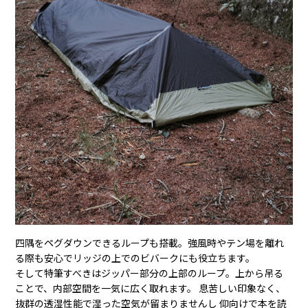
四隅をペグダウンできるループも搭載。強風時やテン場を離れ
る際も安心でリッジの上でのビバークにも役立ちます。
そして特筆すべきはジッパー部分の上部のループ。上から吊る
ことで、内部空間を一気に広く取れます。 息苦しい印象なく、
抜群の透湿性能で湿った空気が留まりませんし 仰向けで本を読