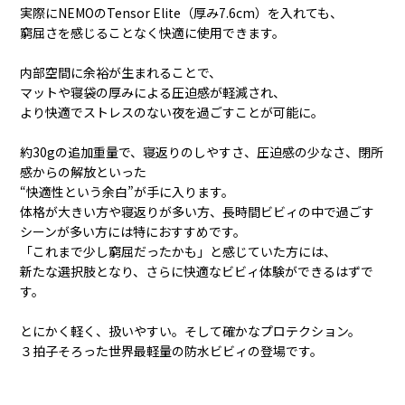
実際にNEMOのTensor Elite（厚み7.6cm）を入れても、
窮屈さを感じることなく快適に使用できます。
内部空間に余裕が生まれることで、
マットや寝袋の厚みによる圧迫感が軽減され、
より快適でストレスのない夜を過ごすことが可能に。
約30gの追加重量で、寝返りのしやすさ、圧迫感の少なさ、閉所
感からの解放といった
“快適性という余白”が手に入ります。
体格が大きい方や寝返りが多い方、長時間ビビィの中で過ごす
シーンが多い方には特におすすめです。
「これまで少し窮屈だったかも」と感じていた方には、
新たな選択肢となり、さらに快適なビビィ体験ができるはずで
す。
とにかく軽く、扱いやすい。そして確かなプロテクション。
３拍子そろった世界最軽量の防水ビビィの登場です。