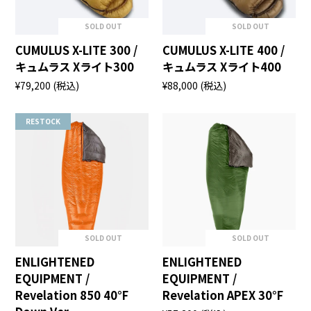
SOLD OUT
SOLD OUT
CUMULUS X-LITE 300 /
CUMULUS X-LITE 400 /
キュムラス Xライト300
キュムラス Xライト400
¥79,200
(税込)
¥88,000
(税込)
RESTOCK
SOLD OUT
SOLD OUT
ENLIGHTENED
ENLIGHTENED
EQUIPMENT /
EQUIPMENT /
Revelation 850 40°F
Revelation APEX 30°F