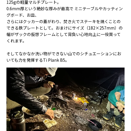
125gの軽量マルチプレート。
0.6mm厚という絶妙な厚みが最高で ミニテーブルやカッティン
グボード、お皿、
さらにはクッカーの蓋がわり、焚き火でステーキを焼くことの
できる鉄プレートとして。おまけにサイズ（182×257mm）の
幅がザックの仮想フレームとして背負い心地向上に一役買って
くれます。
そしてなかなか洗い物ができない山でのシチュエーションにお
いても力を発揮するTi Plank B5。