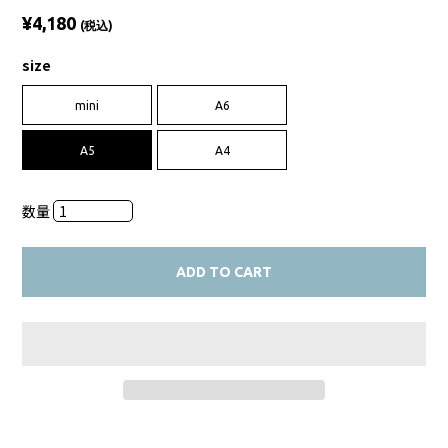
¥4,180
(税込)
size
mini
A6
A5
A4
数量
ADD TO CART