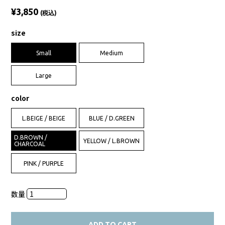
¥3,850
(税込)
size
Small
Medium
Large
color
L.BEIGE / BEIGE
BLUE / D.GREEN
D.BROWN /
YELLOW / L.BROWN
CHARCOAL
PINK / PURPLE
数量
ADD TO CART