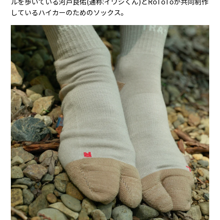
ルを歩いている河戸良佑(通称:イワシくん)とRoToToが共同制作
しているハイカーのためのソックス。