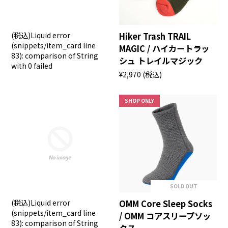
(税込)
Liquid error
Hiker Trash TRAIL
(snippets/item_card line
MAGIC / ハイカートラッ
83): comparison of String
シュ トレイルマジック
with 0 failed
¥2,970
(税込)
SHOP ONLY
SOLD OUT
(税込)
Liquid error
OMM Core Sleep Socks
(snippets/item_card line
/ OMM コアスリープソッ
83): comparison of String