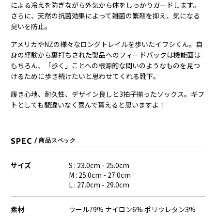
による冷えを防ぎながら外気から体をしっかりガードします。
さらに、天然の抗菌効果によって雑菌の繁殖を抑え、気になる
臭いを防止。
アメリカやNZの様々なロングトレイルを歩いたイワシくん。自
身の経験から裏打ちされた製品へのフィードバックは機能面は
もちろん、「歩く」ことへの根源的な問いのようなものを見つ
けるために歩き続けたいと思わせてくれる靴下。
履き心地、耐久性、デザイン良しと
3
拍子揃ったソックス。ギフ
トとしても間違いなく喜んで貰えると思いますよ！
SPEC
/ 商品スペック
サイズ
S : 23.0cm - 25.0cm
M : 25.0cm - 27.0cm
L : 27.0cm - 29.0cm
素材
ウール79% ナイロン6% ポリウレタン3%