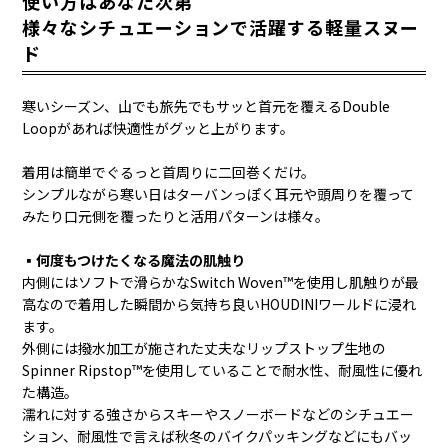
使い方はあなた次第
様々なシチュエーションで活躍する軽量スヌー
ド
寒いシーズン、山でも旅先でもサッと首元を覆えるDouble
Loopがあれば快適性がグッと上がります。
着用は簡単でぐるっと首周りに二回巻くだけ。
シンプルながら寒い日はターバンっぽく耳元や頭周りを覆って
みたり口元側を覆ったりと活用パターンは様々。
▪️何度もつけたくなる魔法の肌触り
内側にはソフトで滑らかなSwitch Woven™を使用し肌触りが最
高なので着用した瞬間から気持ち良いHOUDINIワールドに浸れ
ます。
外側には撥水加工が施された丈夫なリップストップ生地の
Spinner Ripstop™を使用していることで耐水性、耐風性に優れ
た構造。
濡れに対する強さからスキーやスノーボードなどのシチュエー
ション、耐風性で言えば秋冬のバイクパッキングなどにもバッ