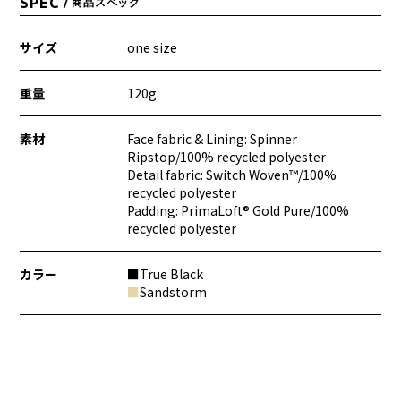
SPEC
/ 商品スペック
サイズ
one size
重量
120g
素材
Face fabric & Lining: Spinner
Ripstop/100% recycled polyester
Detail fabric: Switch Woven™/100%
recycled polyester
Padding: PrimaLoft® Gold Pure/100%
recycled polyester
カラー
■True Black
■
Sandstorm