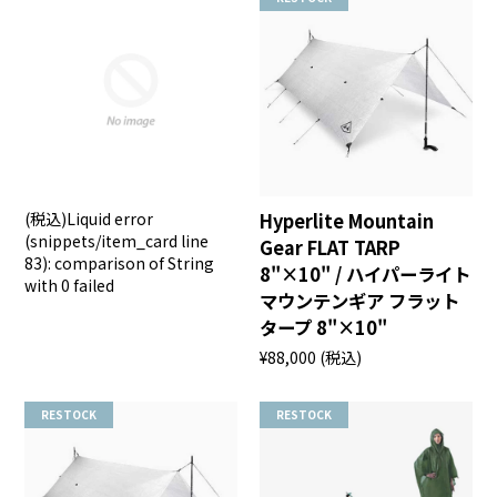
(税込)
Liquid error
Hyperlite Mountain
(snippets/item_card line
Gear FLAT TARP
83): comparison of String
8"×10" / ハイパーライト
with 0 failed
マウンテンギア フラット
タープ 8"×10"
¥88,000
(税込)
RESTOCK
RESTOCK