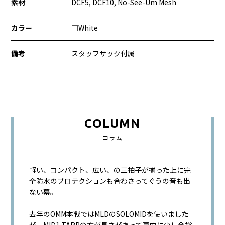
素材
DCF5, DCF10, No-See-Um Mesh
カラー
□White
備考
スタッフサック付属
COLUMN
コラム
軽い、コンパクト、広い、の三拍子が揃った上に完
全防水のプロテクションも合わさってぐうの音も出
ない幕。
去年のOMM本戦ではMLDのSOLOMIDを使いました
が、MID1 TARPの方が長さがあって幕内に少し余裕