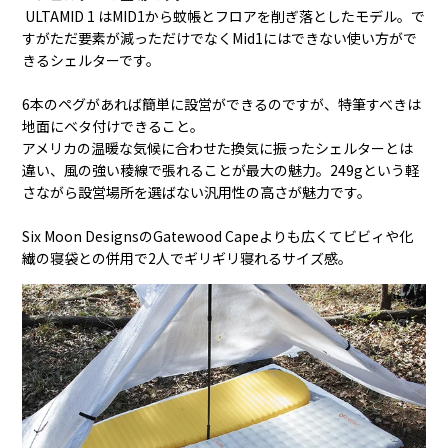
ULTAMID 1 はMID1から蚊帳とフロアを削ぎ落としたモデル。で
すがただ要素が減っただけでなくMid1にはできない使い方がで
きるシェルターです。
6本のペグがあれば簡単に設営ができるのですが、特筆すべきは
地面にベタ付けできること。
アメリカの温暖な気候に合わせた換気に振ったシェルターとは
違い、風の強い稜線で張れることが最大の魅力。249gという軽
さながら設営場所を選ばない汎用性の高さが魅力です。
Six Moon DesignsのGatewood Capeよりも広くてビビィや化
繊の寝袋との併用で2人でギリギリ寝れるサイズ感。