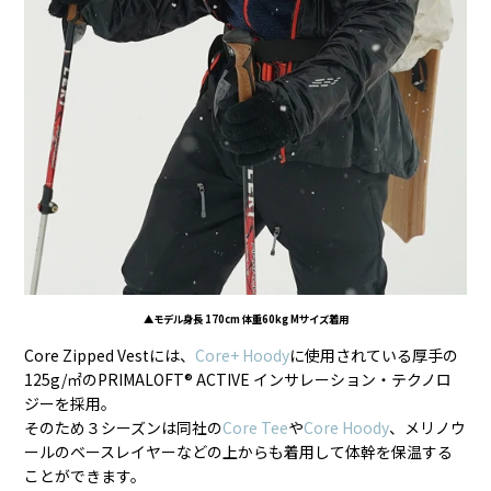
▲モデル身長 170cm 体重60kg Mサイズ着用
Core Zipped Vestには、
Core+ Hoody
に使用されている厚手の
125g/㎡のPRIMALOFT® ACTIVE インサレーション・テクノロ
ジーを採用。
そのため３シーズンは同社の
Core Tee
や
Core Hoody
、メリノウ
ールのベースレイヤーなどの上からも着用して体幹を保温する
ことができます。