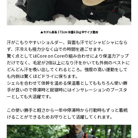
▲モデル身長 172cm 体重62kg Mサイズ着用
汗がこもりやすいショルダー、背面も汗でビシャビシャになら
ず、汗冷えも極力少なく山での時間を過ごせます。
驚く点としてはCore on Coreの組み合わせにより保温力アップ
だけでなく、毛足が2倍以上になり汗をかいても外側のベストに
どんどん汗を吸い出してくれるところ。強度の高い運動をして
も内側は驚くほどドライに保ちます。
シェルを合わせて体幹を温める保温着としてももちろん使い勝
手が良いので停滞時と就寝時にはインサレーションのブースタ
ーとしても大活躍です。
この使い勝手と軽さから一年中停滞時から行動時もずっと着続
けることができるためお守りとして活躍してくれます。