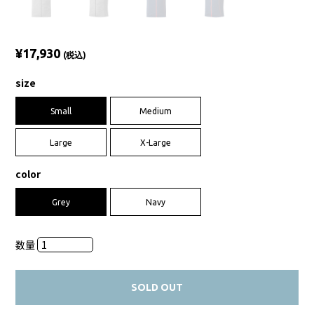
¥17,930
(税込)
size
Small
Medium
Large
X-Large
color
Grey
Navy
数量
SOLD OUT