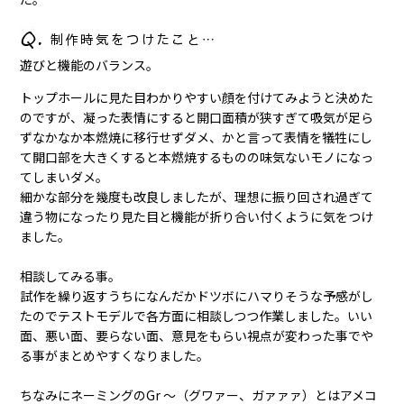
遊びと機能のバランス。
トップホールに見た目わかりやすい顔を付けてみようと決めた
のですが、凝った表情にすると開口面積が狭すぎて吸気が足ら
ずなかなか本燃焼に移行せずダメ、かと言って表情を犠牲にし
て開口部を大きくすると本燃焼するものの味気ないモノになっ
てしまいダメ。
細かな部分を幾度も改良しましたが、理想に振り回され過ぎて
違う物になったり見た目と機能が折り合い付くように気をつけ
ました。
相談してみる事。
試作を繰り返すうちになんだかドツボにハマりそうな予感がし
たのでテストモデルで各方面に相談しつつ作業しました。いい
面、悪い面、要らない面、意見をもらい視点が変わった事でや
る事がまとめやすくなりました。
ちなみにネーミングのGr ～（グワァー、ガァァァ）とはアメコ