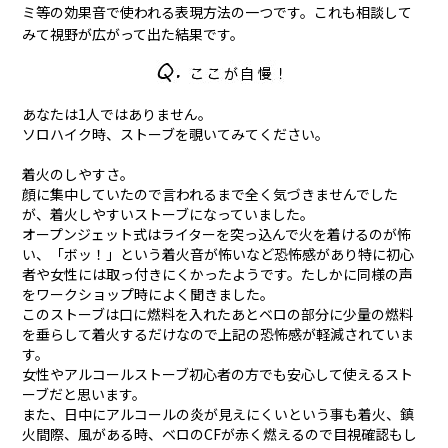
ミ等の効果音で使われる表現方法の一つです。これも相談して
みて視野が広がって出た結果です。
あなたは1人ではありません。
ソロハイク時、ストーブを覗いてみてください。
着火のしやすさ。
顔に集中していたので言われるまで全く気づきませんでした
が、着火しやすいストーブになっていました。
オープンジェット式はライターを突っ込んで火を着けるのが怖
い、「ボッ！」という着火音が怖いなど恐怖感があり特に初心
者や女性には取っ付きにくかったようです。たしかに同様の声
をワークショップ時によく聞きました。
このストーブは口に燃料を入れたあとベロの部分に少量の燃料
を垂らして着火するだけなので上記の恐怖感が軽減されていま
す。
女性やアルコールストーブ初心者の方でも安心して使えるスト
ーブだと思います。
また、日中にアルコールの炎が見えにくいという事も着火、鎮
火間際、風がある時、ベロのCFが赤く燃えるので目視確認もし