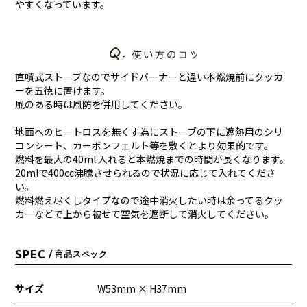
やすくなっています。
直噴式ストーブなのでサイドバーナーと違い本燃焼前にクッカ
ーを五徳に置けます。
風のある時は風防を併用してください。
地面へのヒートロスを無くす為にストーブの下に遮熱用のシリ
コンシート、カーボンフェルト等を敷くとより効果的です。
燃料を最大の40ml 入れると本燃焼までの時間が長くなります。
20mlで400cc沸騰させられるので状況に応じて入れてくださ
い。
燃料燃え尽くしタイプなので途中消火したい時は余ってるクッ
カーなどで上から被せて空気を遮断して消火してください。
SPEC
/ 商品スペック
サイズ
W53mm × H37mm