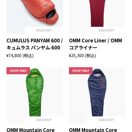
SOLD OUT
SOLD OUT
CUMULUS PANYAM 600 /
OMM Core Liner / OMM
キュムラス パンヤム 600
コアライナー
¥74,800
(税込)
¥25,300
(税込)
SHOP ONLY
SHOP ONLY
SOLD OUT
SOLD OUT
OMM Mountain Core
OMM Mountain Core