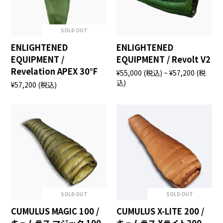
SOLD OUT
ENLIGHTENED
ENLIGHTENED
EQUIPMENT /
EQUIPMENT / Revolt V2
Revelation APEX 30°F
¥55,000
(税込)
~ ¥57,200
(税
込)
¥57,200
(税込)
SOLD OUT
SOLD OUT
CUMULUS MAGIC 100 /
CUMULUS X-LITE 200 /
キュムラス マジック 100
キュムラス Xライト200